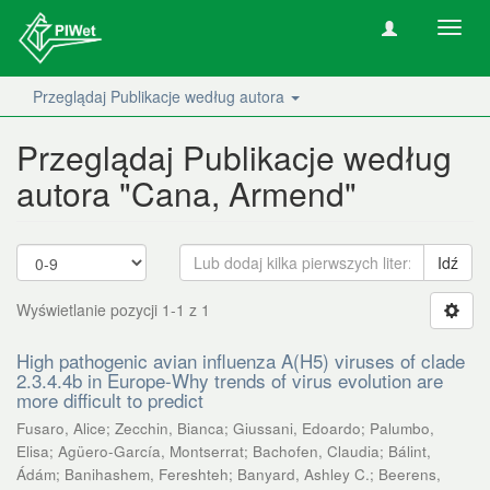
Nawig
wł/wy
Przeglądaj Publikacje według autora
Przeglądaj Publikacje według
autora "Cana, Armend"
Idź
Wyświetlanie pozycji 1-1 z 1
High pathogenic avian influenza A(H5) viruses of clade
2.3.4.4b in Europe-Why trends of virus evolution are
more difficult to predict
Fusaro, Alice
;
Zecchin, Bianca
;
Giussani, Edoardo
;
Palumbo,
Elisa
;
Agüero-García, Montserrat
;
Bachofen, Claudia
;
Bálint,
Ádám
;
Banihashem, Fereshteh
;
Banyard, Ashley C.
;
Beerens,