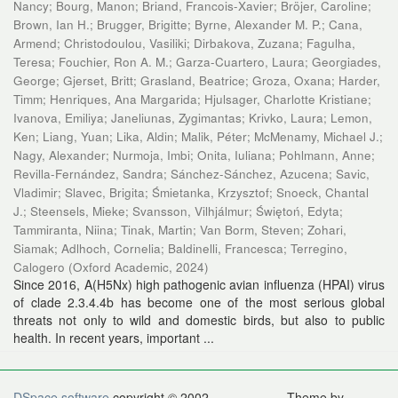
Nancy
;
Bourg, Manon
;
Briand, Francois-Xavier
;
Bröjer, Caroline
;
Brown, Ian H.
;
Brugger, Brigitte
;
Byrne, Alexander M. P.
;
Cana,
Armend
;
Christodoulou, Vasiliki
;
Dirbakova, Zuzana
;
Fagulha,
Teresa
;
Fouchier, Ron A. M.
;
Garza-Cuartero, Laura
;
Georgiades,
George
;
Gjerset, Britt
;
Grasland, Beatrice
;
Groza, Oxana
;
Harder,
Timm
;
Henriques, Ana Margarida
;
Hjulsager, Charlotte Kristiane
;
Ivanova, Emiliya
;
Janeliunas, Zygimantas
;
Krivko, Laura
;
Lemon,
Ken
;
Liang, Yuan
;
Lika, Aldin
;
Malik, Péter
;
McMenamy, Michael J.
;
Nagy, Alexander
;
Nurmoja, Imbi
;
Onita, Iuliana
;
Pohlmann, Anne
;
Revilla-Fernández, Sandra
;
Sánchez-Sánchez, Azucena
;
Savic,
Vladimir
;
Slavec, Brigita
;
Śmietanka, Krzysztof
;
Snoeck, Chantal
J.
;
Steensels, Mieke
;
Svansson, Vilhjálmur
;
Świętoń, Edyta
;
Tammiranta, Niina
;
Tinak, Martin
;
Van Borm, Steven
;
Zohari,
Siamak
;
Adlhoch, Cornelia
;
Baldinelli, Francesca
;
Terregino,
Calogero
(
Oxford Academic
,
2024
)
Since 2016, A(H5Nx) high pathogenic avian influenza (HPAI) virus
of clade 2.3.4.4b has become one of the most serious global
threats not only to wild and domestic birds, but also to public
health. In recent years, important ...
DSpace software
copyright © 2002-
Theme by