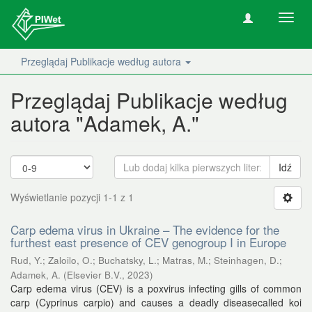
Nawig
wł/wy
Przeglądaj Publikacje według autora
Przeglądaj Publikacje według
autora "Adamek, A."
Idź
Wyświetlanie pozycji 1-1 z 1
Carp edema virus in Ukraine – The evidence for the
furthest east presence of CEV genogroup I in Europe
Rud, Y.
;
Zaloilo, O.
;
Buchatsky, L.
;
Matras, M.
;
Steinhagen, D.
;
Adamek, A.
(
Elsevier B.V.
,
2023
)
Carp edema virus (CEV) is a poxvirus infecting gills of common
carp (Cyprinus carpio) and causes a deadly diseasecalled koi