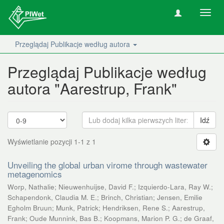
Nawig
wł/wy
Przeglądaj Publikacje według autora
Przeglądaj Publikacje według
autora "Aarestrup, Frank"
Idź
Wyświetlanie pozycji 1-1 z 1
Unveiling the global urban virome through wastewater
metagenomics
Worp, Nathalie
;
Nieuwenhuijse, David F.
;
Izquierdo-Lara, Ray W.
;
Schapendonk, Claudia M. E.
;
Brinch, Christian
;
Jensen, Emilie
Egholm Bruun
;
Munk, Patrick
;
Hendriksen, Rene S.
;
Aarestrup,
Frank
;
Oude Munnink, Bas B.
;
Koopmans, Marion P. G.
;
de Graaf,