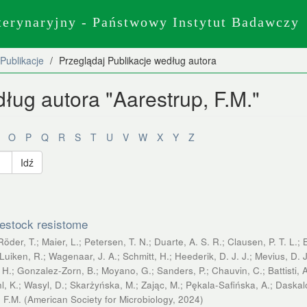
terynaryjny - Państwowy Instytut Badawczy
Publikacje
Przeglądaj Publikacje według autora
ług autora "Aarestrup, F.M."
O
P
Q
R
S
T
U
V
W
X
Y
Z
Idź
vestock resistome
Röder, T.
;
Maier, L.
;
Petersen, T. N.
;
Duarte, A. S. R.
;
Clausen, P. T. L.
;
Luiken, R.
;
Wagenaar, J. A.
;
Schmitt, H.
;
Heederik, D. J. J.
;
Mevius, D. J
 H.
;
Gonzalez-Zorn, B.
;
Moyano, G.
;
Sanders, P.
;
Chauvin, C.
;
Battisti, 
, K.
;
Wasyl, D.
;
Skarżyńska, M.
;
Zając, M.
;
Pękala-Safińska, A.
;
Daskal
 F.M.
(
American Society for Microbiology
,
2024
)