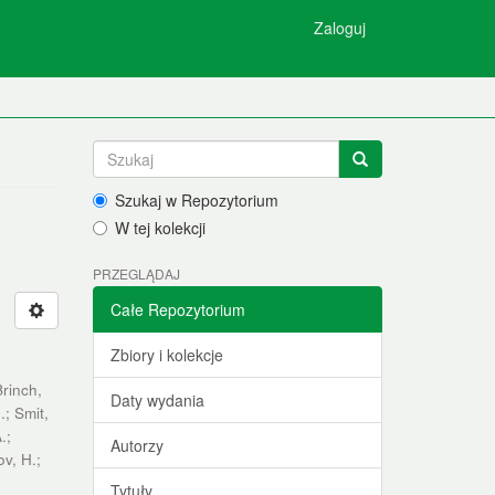
Zaloguj
Szukaj w Repozytorium
W tej kolekcji
PRZEGLĄDAJ
Całe Repozytorium
Zbiory i kolekcje
Brinch,
Daty wydania
.
;
Smit,
A.
;
Autorzy
ov, H.
;
Tytuły