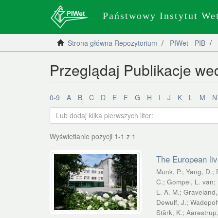
Państwowy Instytut We
Strona główna Repozytorium
PIWet - PIB
Przeglądaj Publikacje wed
0-9
A
B
C
D
E
F
G
H
I
J
K
L
M
N
Wyświetlanie pozycji 1-1 z 1
The European li
Munk, P.
;
Yang, D.
;
C.
;
Gompel, L. van
;
L. A. M.
;
Graveland,
Dewulf, J.
;
Wadepohl
Stärk, K.
;
Aarestrup,