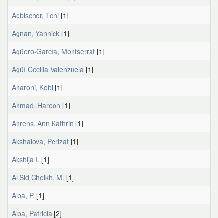
Aebischer, Toni
[1]
Agnan, Yannick
[1]
Agüero-García, Montserrat
[1]
Agüí Cecilia Valenzuela
[1]
Aharoni, Kobi
[1]
Ahmad, Haroon
[1]
Ahrens, Ann Kathrin
[1]
Akshalova, Perizat
[1]
Akshija I.
[1]
Al Sid Cheikh, M.
[1]
Alba, P.
[1]
Alba, Patricia
[2]