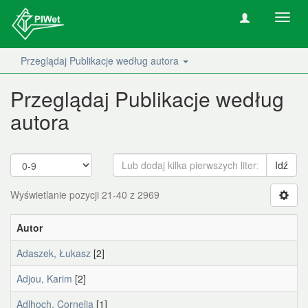
Nawig
wł/wy
Przeglądaj Publikacje według autora
Przeglądaj Publikacje według
autora
Idź
Wyświetlanie pozycji 21-40 z 2969
Autor
Adaszek, Łukasz
[2]
Adjou, Karim
[2]
Adlhoch, Cornelia
[1]