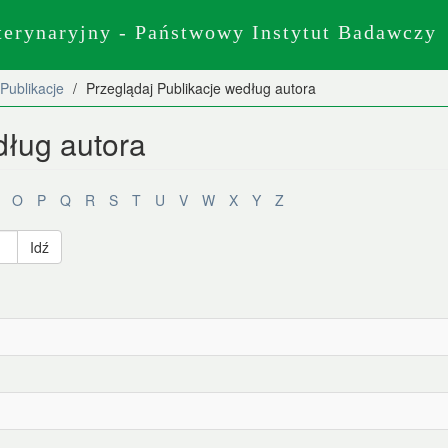
terynaryjny - Państwowy Instytut Badawczy
Publikacje
Przeglądaj Publikacje według autora
dług autora
O
P
Q
R
S
T
U
V
W
X
Y
Z
Idź