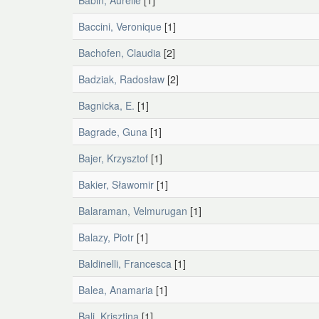
Babin, Aurélie
[1]
Baccini, Veronique
[1]
Bachofen, Claudia
[2]
Badziak, Radosław
[2]
Bagnicka, E.
[1]
Bagrade, Guna
[1]
Bajer, Krzysztof
[1]
Bakier, Sławomir
[1]
Balaraman, Velmurugan
[1]
Balazy, Piotr
[1]
Baldinelli, Francesca
[1]
Balea, Anamaria
[1]
Bali, Krisztina
[1]