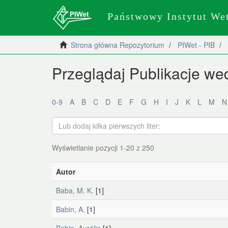
Państwowy Instytut We
Strona główna Repozytorium
PIWet - PIB
Przeglądaj Publikacje we
0-9
A
B
C
D
E
F
G
H
I
J
K
L
M
N
Wyświetlanie pozycji 1-20 z 250
Autor
Baba, M. K.
[1]
Babin, A.
[1]